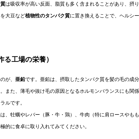
ク質
は吸収率が高い反面、脂質も多く含まれることがあり、摂
部を大豆など
植物性のタンパク質
に置き換えることで、ヘルシ
を作る工場の栄養）
いのが、
亜鉛
です。亜鉛は、摂取したタンパク質を髪の毛の成
す。また、薄毛や抜け毛の原因となるホルモンバランスにも関
ネラルです。
ては、牡蠣やレバー（豚・牛・鶏）、牛肉（特に肩ロースやも
積極的に食卓に取り入れてみてください。