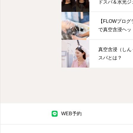
ドスパ＆水光ジ
【FLOWプロ
で真空含浸ヘッ
ット。髪・肌・
体験
真空含浸（しん
スパとは？
WEB予約